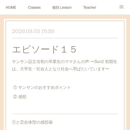
HOME
Classes
個別 Lesson
Teacher
Sun2 Diary
レッスン予約
皆様の声~１０周年~
2026.03.03 01:39
Contact
アメブロ
エピソード１５
サンサン設立当初の卒業生のママさんの声 〜Sun2 初期生
は、大学生・社会人となり社会へ羽ばたいています〜
① サンサンのおすすめポイント
② 感想
①と②合体型の感想😆