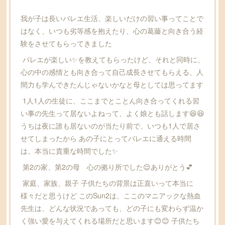
我が子は長いバレエ生活、楽しいだけの習い事ってことで
はなく、いつも劣等感を抱えたり、心の葛藤と向き合う経
験をさせてもらってきました
バレエが楽しい✨️を教えてもらったけど、それと同時に、
心の中の感情とも向き合って自己成長させてもらえる、人
間力も学んできたんじゃないかなと母としては思ってます
1人1人の生徒に、ここまでとことん向き合ってくれる習
い事の先生って居ないよねって、よく娘とも話します😆😆
うちは夜に誰も居ないのが当たり前で、いつも1人で居さ
せてしまったから あの子にとってバレエに通える時間
は、本当に貴重な時間でした✨️
第2の家、第2の母 心の拠り所でした😌ありがとう💕
家庭、家族、親子 子供たちの背景は正直いって本当に
様々だと思うけど このSun2は、ここのマニアックな熱血
先生は、どんな状況であっても、どの子にも変わらず温か
く強い愛を与えてくれる場所だと思います😊😊 子供たち