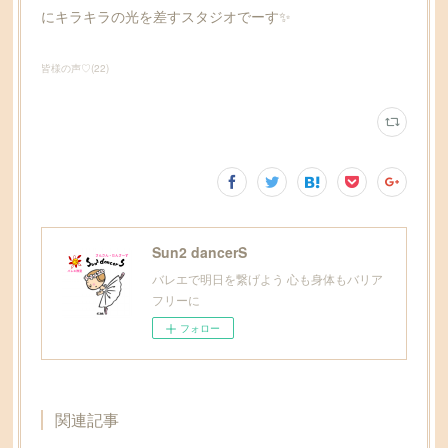
にキラキラの光を差すスタジオでーす✨️
皆様の声♡
(
22
)
Sun2 dancerS
バレエで明日を繋げよう 心も身体もバリア
フリーに
フォロー
関連記事