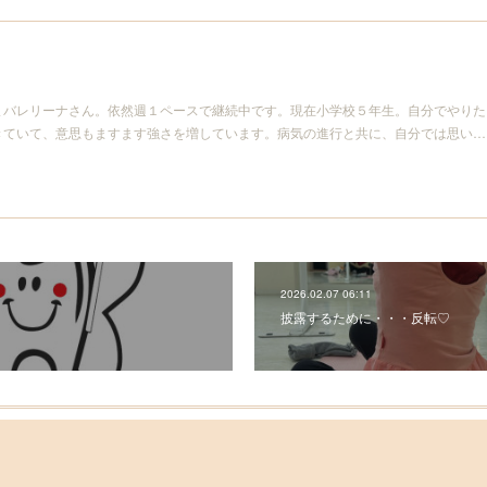
まバレリーナさん。依然週１ペースで継続中です。現在小学校５年生。自分でやりた
きていて、意思もますます強さを増しています。病気の進行と共に、自分では思い…
2026.02.07 06:11
披露するために・・・反転♡