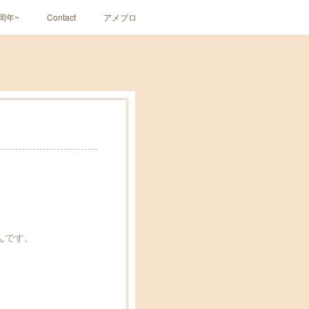
周年~
Contact
アメブロ
んです。