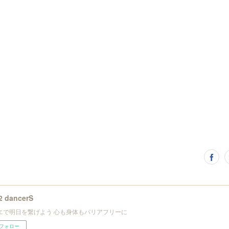
2 dancerS
エで明日を繋げよう 心も身体もバリアフリーに
フォロー