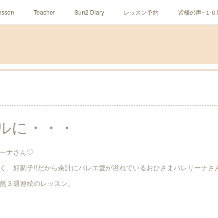
sson
Teacher
Sun2 Diary
レッスン予約
皆様の声~１０
ルに・・・
ーナさん♡
く、好調子!!だから余計にバレエ愛が溢れているおひさまバレリーナさ
然３週連続のレッスン。