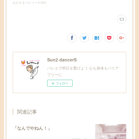
おひさまバレリーナ
(
20
)
Sun2 dancerS
バレエで明日を繋げよう 心も身体もバリア
フリーに
フォロー
関連記事
「なんでやねん！」