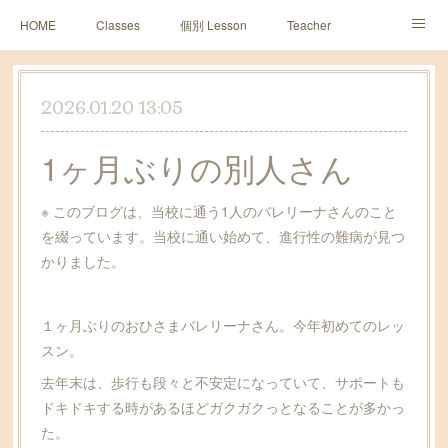
HOME
Classes
個別 Lesson
Teacher
Sun2 Diary
レッスン予約
皆様の声~１０周年~
2026.01.20 13:05
Contact
アメブロ
1ヶ月ぶりの別人さん
※ このブログは、当校に通う1人のバレリーナさんのこと
を綴っています。当校に通い始めて、進行性の難病が見つ
かりました。
１ヶ月ぶりのおひさまバレリーナさん。今年初めてのレッ
スン。
去年末は、歩行も段々と不安定になっていて、サポートも
ドキドキする時があるほどガクガクっとなることが多かっ
た。